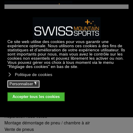
Accéder au contenu principal
Atelier de réparation
- toutes marques
Partie cycle
Réglage/révision de suspension
Nettoyage – graissage – réglage jeu de direction
Réglage potence
Réglage / révision suspension
Graissage pédalier
Etc.
Roues
Contrôle tension – changement de rayon
Réparation roue voilée
Montage démontage de pneu / chambre à air
Vente de pneus