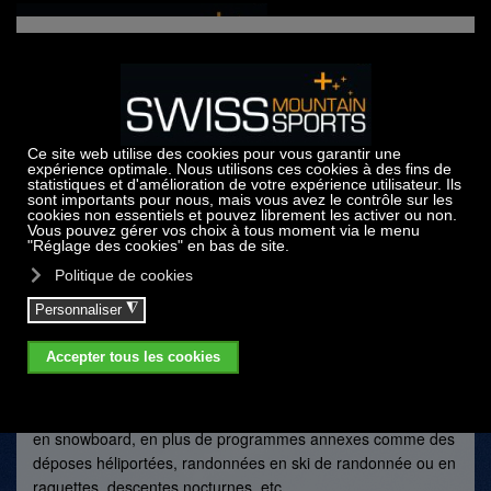
Accéder au contenu principal
École de ski & snowboard
Swiss Mountain Sports est une école de ski et de snowboard
officielle. SMS Ski & Snowboard School, a été créée en 2004
à Crans-Montana, au cœur des Alpes valaisannes. Son staff
d’instructeurs est composé d’un personnel qualifié, formé,
motivé et patient qui suit les concepts d’enseignement de la
Swiss Snowsports, la Fédération suisse des écoles de ski
dont Swiss Mountain Sports est membre. L’école propose
aussi bien des leçons privées que des cours collectifs dont
l’effectif est strictement limité à 5 enfants par classe, à ski ou
en snowboard, en plus de programmes annexes comme des
déposes héliportées, randonnées en ski de randonnée ou en
raquettes, descentes nocturnes, etc.