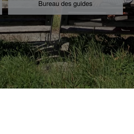
Bureau des guides
SOPHIE SMS
SPONSORS
TESTIMONIALS
PROFIL 
Paramètres des cookies
- Site propulsé par
web-ressources.ch