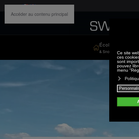
Accéder au contenu principal
École de ski
Activ
& Snowboard
& Camp