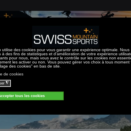
ités
Bike School
Bureau des guides
Incentives
Location vél
s d'été
École de vélo
Randonnées - escalade
Team-building