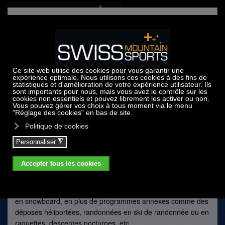
Accéder au contenu principal
École de ski & snowboard
Swiss Mountain Sports est une école de ski et de snowboard
officielle. SMS Ski & Snowboard School, a été créée en 2004
à Crans-Montana, au cœur des Alpes valaisannes. Son staff
d’instructeurs est composé d’un personnel qualifié, formé,
motivé et patient qui suit les concepts d’enseignement de la
Swiss Snowsports, la Fédération suisse des écoles de ski
dont Swiss Mountain Sports est membre. L’école propose
aussi bien des leçons privées que des cours collectifs dont
l’effectif est strictement limité à 5 enfants par classe, à ski ou
en snowboard, en plus de programmes annexes comme des
déposes héliportées, randonnées en ski de randonnée ou en
raquettes, descentes nocturnes, etc.