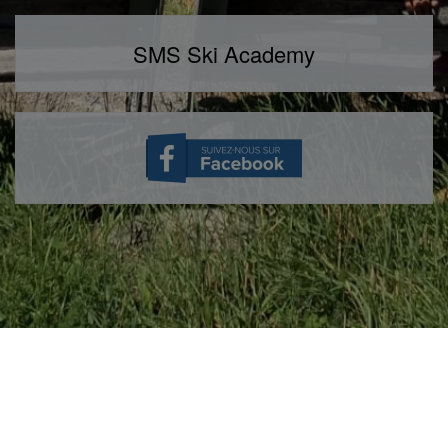
SMS Ski Academy
HISTORIQUE SMS
PHILOSOPHIE SMS
SPONSORS
TESTIMONIALS
PROFIL DE LA SOCIÉTÉ
EMPLOIS
Paramètres des cookies
- Site propulsé par
web-ressources.ch