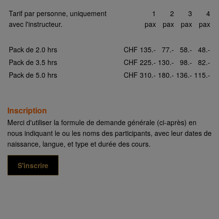
Tarif par personne, uniquement
1
2
3
4
avec l'instructeur.
pax
pax
pax
pax
Pack de 2.0 hrs
CHF
135.-
77.-
58.-
48.-
Pack de 3.5 hrs
CHF
225.-
130.-
98.-
82.-
Pack de 5.0 hrs
CHF
310.-
180.-
136.-
115.-
Inscription
Merci d'utiliser la formule de demande générale (ci-après) en
nous indiquant le ou les noms des participants, avec leur dates de
naissance, langue, et type et durée des cours.
S'inscrire