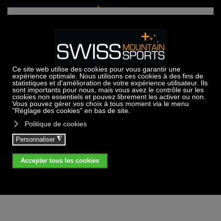
Accéder au contenu principal
DH / Downhill / Enduro
Encadrement privatif
Tarif par personne, instructeur, DH
1
2
3
4
bike et set de protection inclus.
pax
pax
pax
pax
Pack de 2.0 hrs
CHF
190.-
132.-
113.-
103.-
Pack de 3.5 hrs
CHF
295.-
197.-
165.-
148.-
Pack de 5.0 hrs
CHF
395.-
255.-
208.-
98.-