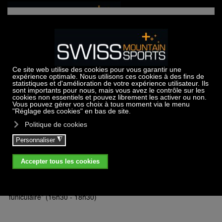
Accéder au contenu principal
Downhill Skyver
Tarif par personne,
1
2
3
4
instructeur, Skyver et set de
pax
pax
pax
pax
protection inclus.
Programme 1.0 heure - Altitude
CHF
80.-
47.-
36.-
31.-
1700m (Arnouva)*
Programme 2.0 heure - Altitude
CHF
155.-
90.-
68.-
57.-
2200m (Cry d'Er)*
Descente en Skyver à Sierre +
CHF
120.-
75.-
60.-
52.-
funiculaire* (16h30 - 18h30)