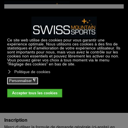
Accéder au contenu principal
Trekking & Randonnées
1
2
3
4
Tarif par personne
pax
pax
pax
pax
Trekking en haute-montagne à la
CHF
425.-
220.-
163.-
135.-
journée
Pack de 2.0 hrs de randonnée
CHF
160.-
90.-
65.-
55.-
Pack de 3.0 hrs de randonnée
CHF
210.-
120.-
90.-
75.-
Inscription
Merci d'utiliser la formule de demande générale (ci-après) en