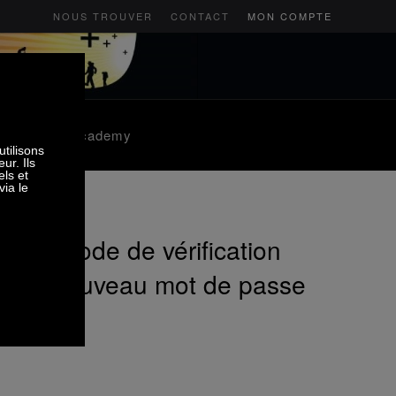
NOUS TROUVER
CONTACT
MON COMPTE
os
SMS Ski Academy
ur. Un code de vérification
sir un nouveau mot de passe