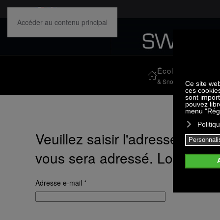
Accéder au contenu principal
École de ski
Activ
& Snowboard
& Camp
Veuillez saisir l'adresse e-mai
vous sera adressé. Lorsque v
Adresse e-mail
*