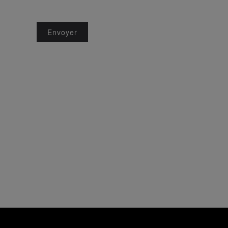
Système Captcha
*
Envoyer