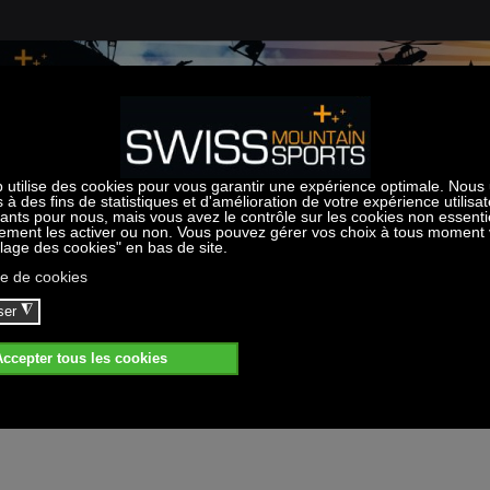
ités
Bike School
Bureau des guides
Incentives
Location vél
s d'été
École de vélo
Randonnées - escalade
Team-building
l associée à votre compte d'utilisate
ous le recevrez, vous pourrez choi